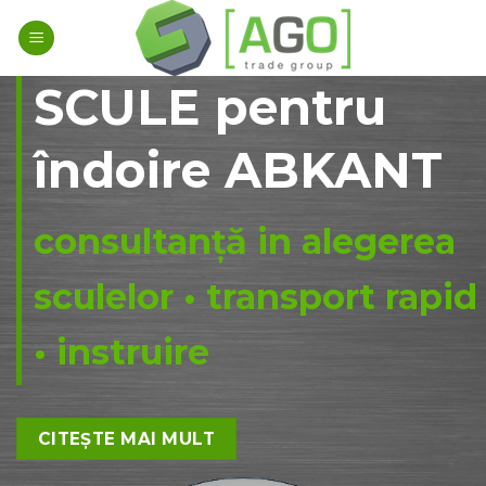
Skip
to
content
SCULE pentru
îndoire ABKANT
consultanță in alegerea
sculelor • transport rapid
• instruire
CITEȘTE MAI MULT