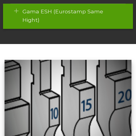
Gama ESH (Eurostamp Same
Hight)