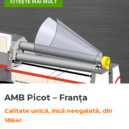
CITEȘTE MAI MULT
AMB Picot – Franța
Calitate unică, încă neegalată, din
1864!