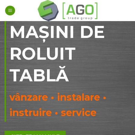
Skip
to
content
MAȘINI DE
ROLUIT
TABLĂ
vânzare • instalare •
instruire • service