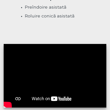
Preîndoire asistată
Roluire conică asistată